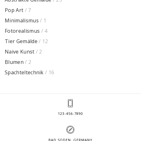
Pop Art
/ 7
Minimalismus
/ 1
Fotorealismus
/ 4
Tier Gemälde
/ 12
Naive Kunst
/ 2
Blumen
/ 2
Spachteltechnik
/ 16
123-456-7890
BAD SODEN, GERMANY