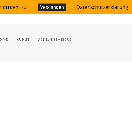
t du dem zu.
Datenschutzerklärung
Verstanden
LEINWANDBILD/BLOG
OME
KUNST
SCHLAFZIMMER3