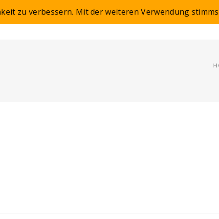
hkeit zu verbessern. Mit der weiteren Verwendung stimms
HOME
KUNST
H