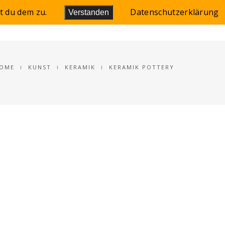
t du dem zu.
Datenschutzerklärung
Verstanden
LEINWANDBILD/BLOG
OME
KUNST
KERAMIK
KERAMIK POTTERY