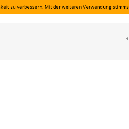
hkeit zu verbessern. Mit der weiteren Verwendung stimms
HOME
KUNST
H