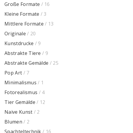
Große Formate
/ 16
Kleine Formate
/ 3
Mittlere Formate
/ 13
Originale
/ 20
Kunstdrucke
/ 9
Abstrakte Tiere
/ 9
Abstrakte Gemälde
/ 25
Pop Art
/ 7
Minimalismus
/ 1
Fotorealismus
/ 4
Tier Gemälde
/ 12
Naive Kunst
/ 2
Blumen
/ 2
Spachteltechnik
/ 16