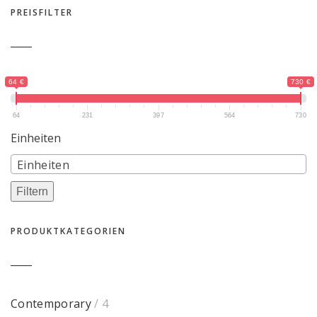
PREISFILTER
341 LIKES
COMMENT
64 €
730 €
64
231
397
564
730
Einheiten
Einheiten
Filtern
PRODUKTKATEGORIEN
Contemporary
/ 4